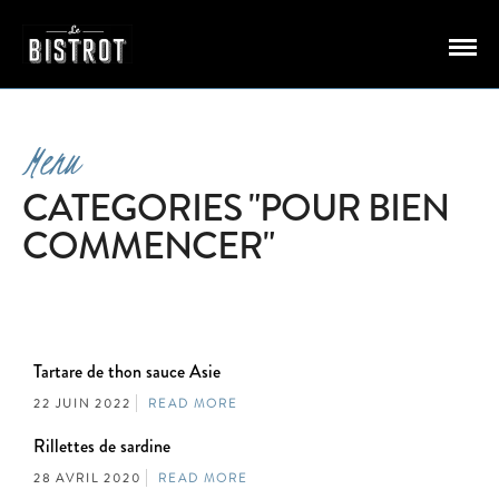
Menu
CATEGORIES "POUR BIEN
COMMENCER"
Tartare de thon sauce Asie
22 JUIN 2022
READ MORE
Rillettes de sardine
28 AVRIL 2020
READ MORE